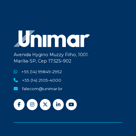
Avenida Hygino Muzzy Filho, 1001.
Marília-SP, Cep 17.525–902
+55 (14) 99849-2952
+55 (14) 2105-4000
falecom@unimar.br