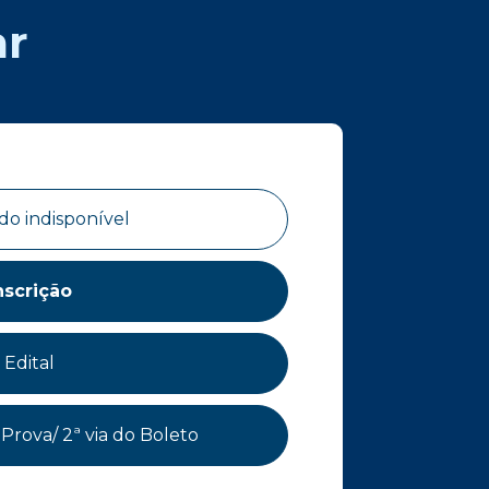
ar
do indisponível
nscrição
Edital
Prova/ 2ª via do Boleto