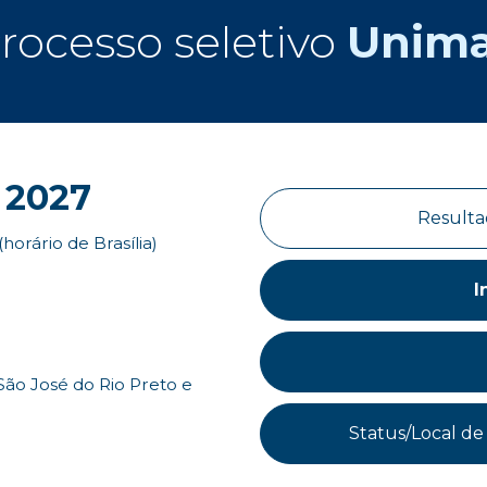
rocesso seletivo
Unim
l 2027
Resulta
horário de Brasília)
I
 São José do Rio Preto e
Status/Local de 