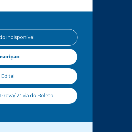
do indisponível
nscrição
Edital
Prova/ 2ª via do Boleto