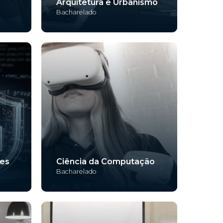
Arquitetura e Urbanismo
Bacharelado
des
Ciência da Computação
Bacharelado