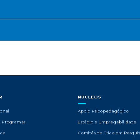
R
NÚCLEOS
ional
Apoio Psicopedagógico
e Programas
Estágio e Empregabilidade
eca
Comitês de Ética em Pesqui