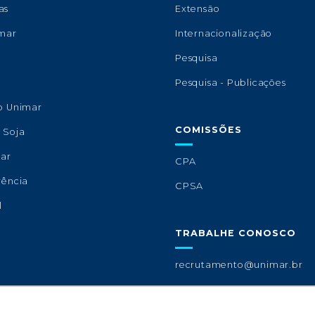
as
Extensão
imar
Internacionalização
s
Pesquisa
Pesquisa - Publicações
o Unimar
COMISSÕES
 Soja
lar
CPA
rência
CPSA
l
TRABALHE CONOSCO
recrutamento@unimar.br