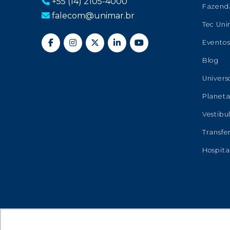
+55 (14) 2105-4000
Fazend
falecom@unimar.br
Tec Un
Evento
Blog
Univers
Planeta
Vestibu
Transfe
Hospita