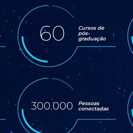
60
Cursos de
pós-
e
graduação
300.000
Pessoas
conectadas