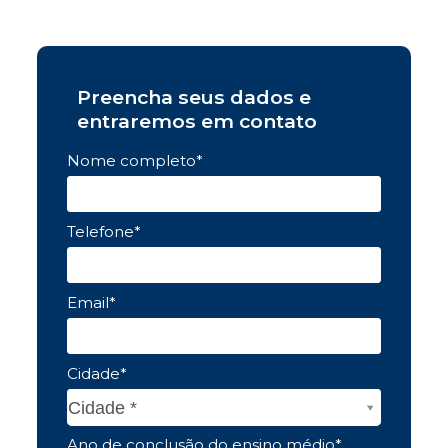
Preencha seus dados e
entraremos em contato
Nome completo*
Telefone*
Email*
Cidade*
Cidade*
Cidade *
Ano de conclusão do ensino médio*