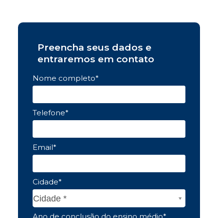
Preencha seus dados e
entraremos em contato
Nome completo*
Telefone*
Email*
Cidade*
Cidade*
Cidade *
Ano de conclusão do ensino médio*